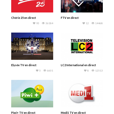
Chérie 25 en direct
FTV en direct
93
36184
12
14468
Elysée TV en direct
LC2 International en direct
5
6601
8
12513
Piwi+ TV en direct
Medi1 TV en direct