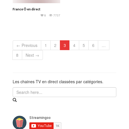
France Ô en direct
8
7737
← Previous
1
2
3
4
5
6
…
8
Next →
Les chaines TV en direct classées par catégories.