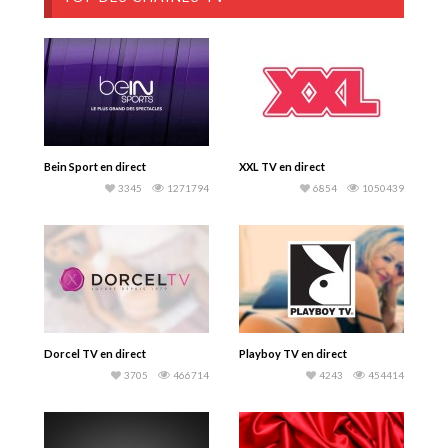
Bein Sport en direct
XXL TV en direct
3345
1271794
6854
1050439
Dorcel TV en direct
Playboy TV en direct
3705
466714
4243
454414