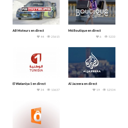
AB Moteurs en direct
M6 Boutique en direct
44
25615
6
5233
El Wataniya 1 en direct
Al Jazeera en direct
34
13637
19
12534