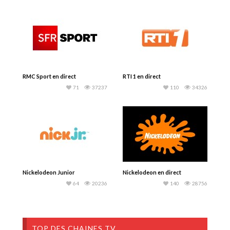
RMC Sport en direct
RTI 1 en direct
71
37237
110
34326
Nickelodeon Junior
Nickelodeon en direct
64
20236
140
28756
TOP DES CHAINES TV