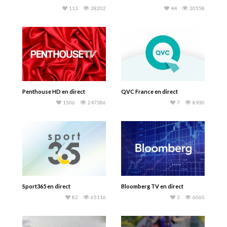
113
28202
44
20558
Penthouse HD en direct
QVC France en direct
1506
247386
7
8930
Sport365 en direct
Bloomberg TV en direct
82
65116
3
6060